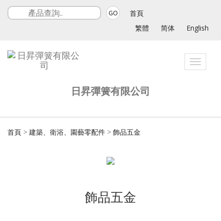
首頁
GO
繁體
简体
English
Toggle
navigat
日昇彈簧有限公司
首頁
>
建築、衛浴、園藝零配件
>
飾品五金
飾品五金