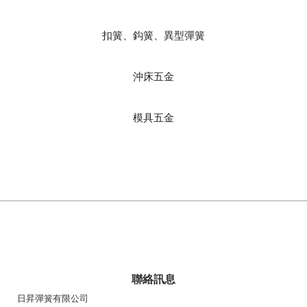
扣簧、鈎簧、異型彈簧
沖床五金
模具五金
聯絡訊息
日昇彈簧有限公司