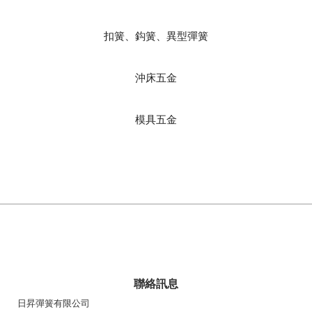
扣簧、鈎簧、異型彈簧
沖床五金
模具五金
聯絡訊息
日昇彈簧有限公司