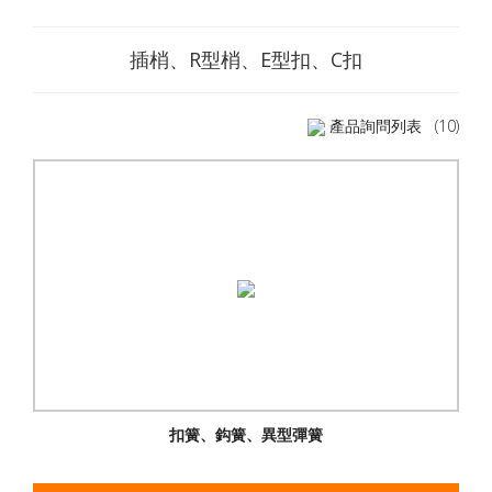
插梢、R型梢、E型扣、C扣
產品詢問列表
(10)
扣簧、鈎簧、異型彈簧