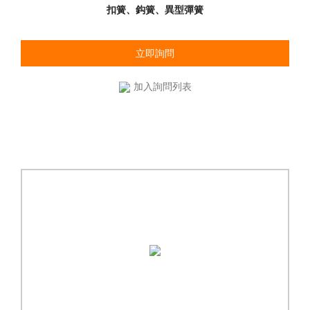
扣簧、鈎簧、異型彈簧
立即詢問
加入詢問列表