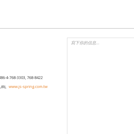
886-4-768-3303, 768-8422
www.js-spring.com.tw