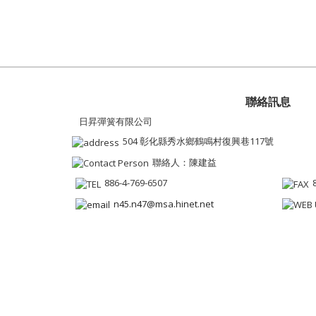
聯絡訊息
日昇彈簧有限公司
504 彰化縣秀水鄉鶴鳴村復興巷117號
聯絡人：陳建益
886-4-769-6507
n45.n47@msa.hinet.net